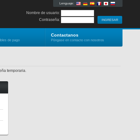
Lenguaje:
Nombre de usuario:
Contraseña:
Contactanos
ibles de pago
Póngase en contacto con nosotros
seña temporaria.