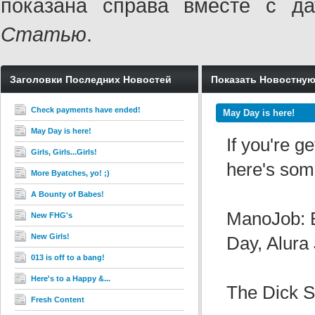
показана справа вместе с 
Статью
.
Заголовки Последних Новостей
Показать Новостну
Check payments have ended!
May Day is here!
May Day is here!
If you're g
Girls, Girls...Girls!
here's some
More Byatches, yo! ;)
A Bounty of Babes!
ManoJob: B
New FHG's
New Girls!
Day, Alura
013 is off to a bang!
Here's to a Happy &...
The Dick S
Fresh Content