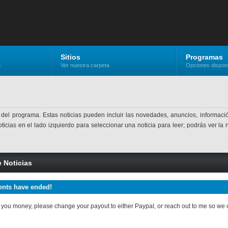
Sitios
Programas
a
Ver nuestra carpeta
Opciones dispon
 del programa. Estas noticias pueden incluir las novedades, anuncios, informació
ticias en el lado izquierdo para seleccionar una noticia para leer; podrás ver la 
e Noticias
nts have ended!
we you money, please change your payout to either Paypal, or reach out to me so we