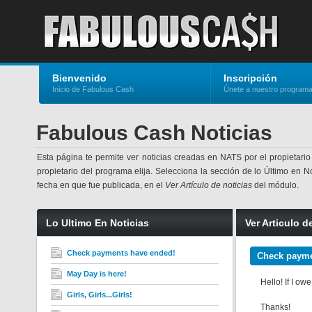
Bienvenido
Inscripción
Inicio de Fabulous Cash
Únete a nuestro program
Fabulous Cash Noticias
Esta página te permite ver noticias creadas en NATS por el propietario
propietario del programa elija. Selecciona la sección de lo Último en No
fecha en que fue publicada, en el
Ver Artículo de noticias
del módulo.
Lo Ultimo En Noticias
Ver Articulo d
Check payments have ended!
Check payme
May Day is here!
Hello! If I o
Girls, Girls...Girls!
Thanks!