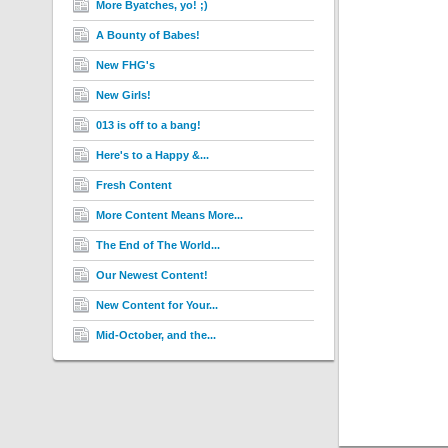
More Byatches, yo! ;)
A Bounty of Babes!
New FHG's
New Girls!
013 is off to a bang!
Here's to a Happy &...
Fresh Content
More Content Means More...
The End of The World...
Our Newest Content!
New Content for Your...
Mid-October, and the...