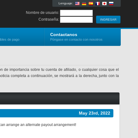
Lenguaje:
Nombre de usuario:
Contraseña:
Contactanos
ibles de pago
Póngase en contacto con nosotros
n de importancia sobre tu cuenta de afiliado, o cualquier cosa que el
noticia completa a continuación, se mostrará a la derecha, junto con la
May 23rd, 2022
 can arrange an alternate payout arrangement!